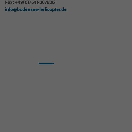
Fax: +49(0)7541-307635
info@bodensee-helicopter.de
Nehmen Sie mit uns
Kontakt auf!